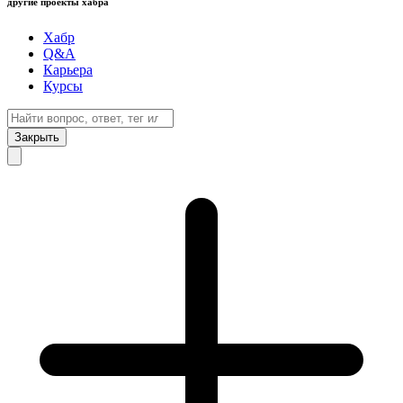
другие проекты хабра
Хабр
Q&A
Карьера
Курсы
Закрыть