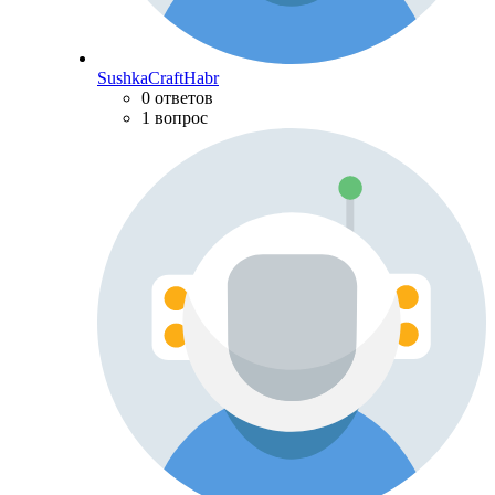
SushkaCraftHabr
0 ответов
1 вопрос