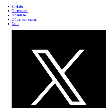
© Habr
О сервисе
Правила
Обратная связь
Блог