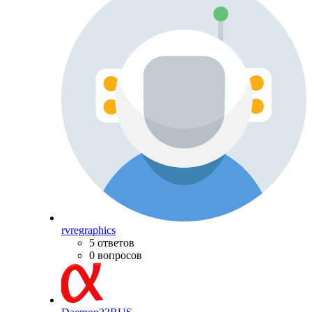
rvregraphics
5 ответов
0 вопросов