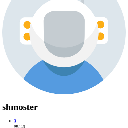
shmoster
0
вклад