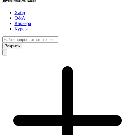
другие проекты хабра
Хабр
Q&A
Карьера
Курсы
Закрыть