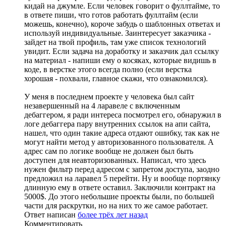
кидай на джумле. Если человек говорит о фуллтайме, то
в ответе пиши, что готов работать фуллтайм (если
можешь, конечно), короче забудь о шаблонных ответах и
используй индивидуальные. Заинтересует заказчика -
зайдет на твой профиль, там уже список технологий
увидит. Если задача на доработку и заказчик дал ссылку
на материал - напиши ему о косяках, которые видишь в
коде, в верстке этого всегда полно (если верстка
хорошая - похвали, главное скажи, что ознакомился).
У меня в последнем проекте у человека был сайт
незавершенный на 4 ларавеле с включенным
дебаггером, я ради интереса посмотрел его, обнаружил в
логе дебаггера пару внутренних ссылок на апи сайта,
нашел, что один такие адреса отдают ошибку, так как не
могут найти метод у авторизованного пользователя. А
адрес сам по логике вообще не должен был быть
доступен для неавторизованных. Написал, что здесь
нужен фильтр перед адресом с запретом доступа, заодно
предложил на ларавел 5 перейти. Ну и вообще портянку
длинную ему в ответе оставил. Заключили контракт на
5000$. До этого небольшие проекты были, по большей
части для раскрутки, но на них то же самое работает.
Ответ написан
более трёх лет назад
Комментировать