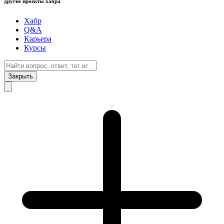
другие проекты хабра
Хабр
Q&A
Карьера
Курсы
Закрыть