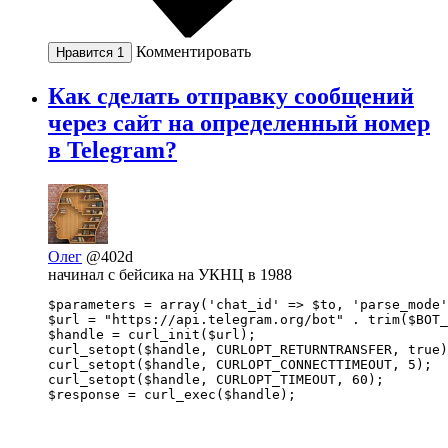
Комментировать
Нравится
1
Как сделать отправку сообщений
через сайт на определенный номер
в Telegram?
Олег
@402d
начинал с бейсика на УКНЦ в 1988
$parameters = array('chat_id' => $to, 'parse_mode'
$url = "https://api.telegram.org/bot" . trim($BOT_
$handle = curl_init($url);

curl_setopt($handle, CURLOPT_RETURNTRANSFER, true)
curl_setopt($handle, CURLOPT_CONNECTTIMEOUT, 5);

curl_setopt($handle, CURLOPT_TIMEOUT, 60);

$response = curl_exec($handle);