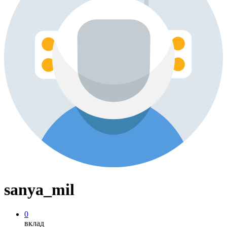
sanya_mil
0
вклад