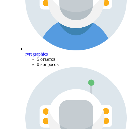
rvregraphics
5 ответов
0 вопросов