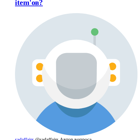
item'ов?
sadaffairs
@sadaffairs
Автор вопроса