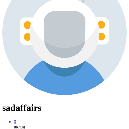
sadaffairs
0
вклад