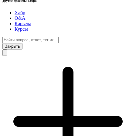
другие проекты хабра
Хабр
Q&A
Карьера
Курсы
Закрыть