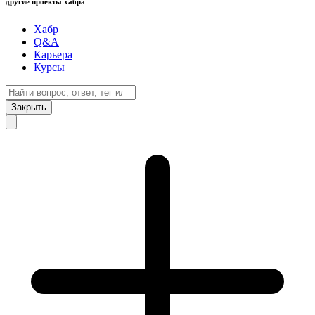
другие проекты хабра
Хабр
Q&A
Карьера
Курсы
Закрыть