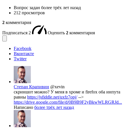
Вопрос задан
более трёх лет назад
212 просмотров
2
комментария
Подписаться
2
Оценить
2
комментария
Facebook
Вконтакте
Twitter
Степан Крапивин
@xevin
скриншот можно? У меня в хроме и firefox оба инпута
равны
https://jsfiddle.net/uxfz7opj/
-->
https://drive.google.com/file/d/0B9B9F2yBkwWLRGRJd...
Написано
более трёх лет назад