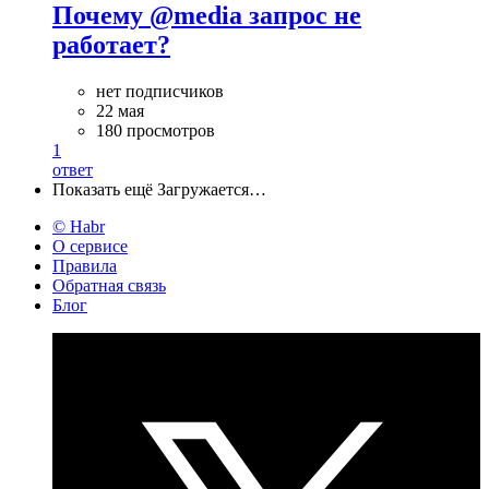
Почему @media запрос не
работает?
нет подписчиков
22 мая
180 просмотров
1
ответ
Показать ещё
Загружается…
© Habr
О сервисе
Правила
Обратная связь
Блог