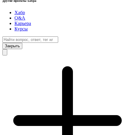
другие проекты хабра
Хабр
Q&A
Карьера
Курсы
Закрыть