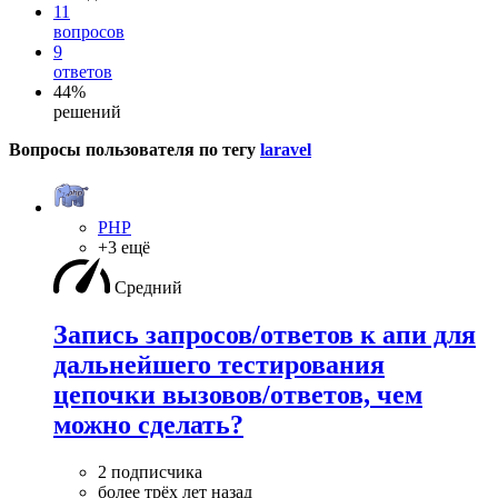
11
вопросов
9
ответов
44%
решений
Вопросы пользователя по тегу
laravel
PHP
+3 ещё
Средний
Запись запросов/ответов к апи для
дальнейшего тестирования
цепочки вызовов/ответов, чем
можно сделать?
2 подписчика
более трёх лет назад