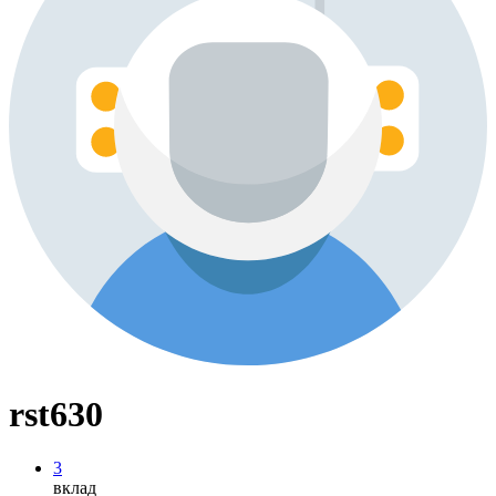
rst630
3
вклад