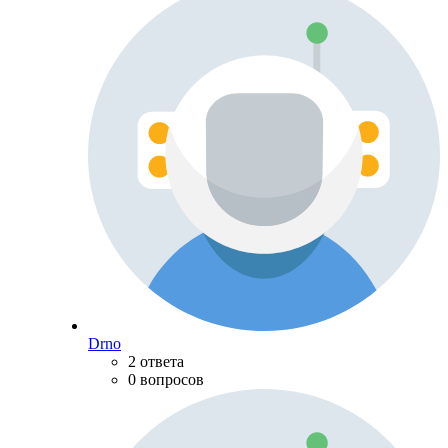
Drno
2 ответа
0 вопросов