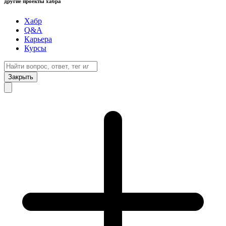
другие проекты хабра
Хабр
Q&A
Карьера
Курсы
Закрыть