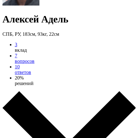
Алексей Адель
СПБ, РУ, 183см, 93кг, 22см
3
вклад
7
вопросов
10
ответов
20%
решений