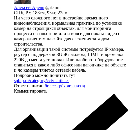
Алексей Адель
@rfanru
СПБ, РУ, 183см, 93кг, 22см
Ни чего сложного нет в постройке временного
видеонаблюдения, нормальная практика по установке
камер на строящихся объектах, для мониторинга
процесса начальствои или и вовсе для показа видео с
камер клиентам на сайте для слежения за ходом
строительства.
Для организации такой системы потребуется IP камера,
роутер с поддержкой 3G-4G модема, ЩМП и времянка
220В до места установки. Или наоборот оборудование
ставиться в каком либо офисе или вагончике на объекте
и ло камеры тянется сетевой кабель.
Подробно можно почитать тут
spbip.ru/category/cctv_articles
Ответ написан
более трёх лет назад
Комментировать