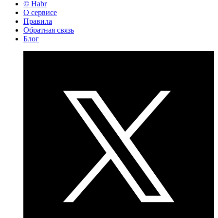
© Habr
О сервисе
Правила
Обратная связь
Блог