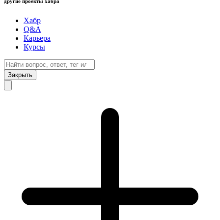
другие проекты хабра
Хабр
Q&A
Карьера
Курсы
Закрыть