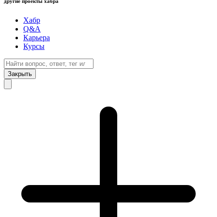
другие проекты хабра
Хабр
Q&A
Карьера
Курсы
Закрыть