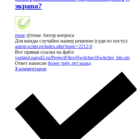
экрана?
reuse
@reuse
Автор вопроса
Для винды случайно нашер решение (судя по посту):
autoit-script.ru/index.php?topic=2212.0
Вот прямая ссылка на файл:
yashied.narod2.ru/ProjectFiles/iSwitcher/iSwitcher_bin.zip
Ответ написан
более трёх лет назад
3
комментария