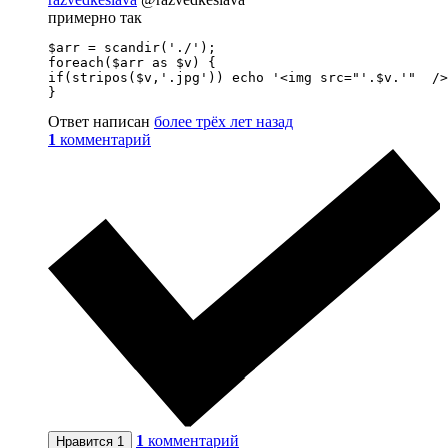
примерно так
$arr = scandir('./');

foreach($arr as $v) {

if(stripos($v,'.jpg')) echo '<img src="'.$v.'"  />
}
Ответ написан
более трёх лет назад
1
комментарий
1
комментарий
Нравится
1