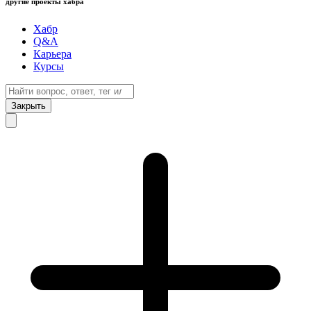
другие проекты хабра
Хабр
Q&A
Карьера
Курсы
Закрыть