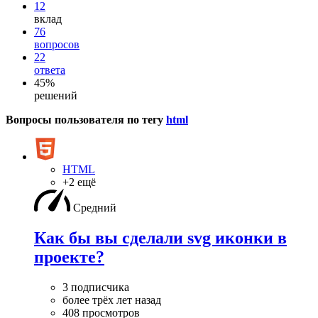
12
вклад
76
вопросов
22
ответа
45%
решений
Вопросы пользователя по тегу
html
HTML
+2 ещё
Средний
Как бы вы сделали svg иконки в
проекте?
3 подписчика
более трёх лет назад
408 просмотров