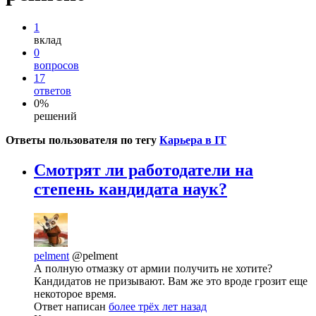
1
вклад
0
вопросов
17
ответов
0%
решений
Ответы пользователя по тегу
Карьера в IT
Смотрят ли работодатели на
степень кандидата наук?
pelment
@pelment
А полную отмазку от армии получить не хотите?
Кандидатов не призывают. Вам же это вроде грозит еще
некоторое время.
Ответ написан
более трёх лет назад