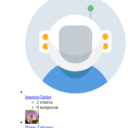
ImagineTables
2 ответа
0 вопросов
Пума Тайланд