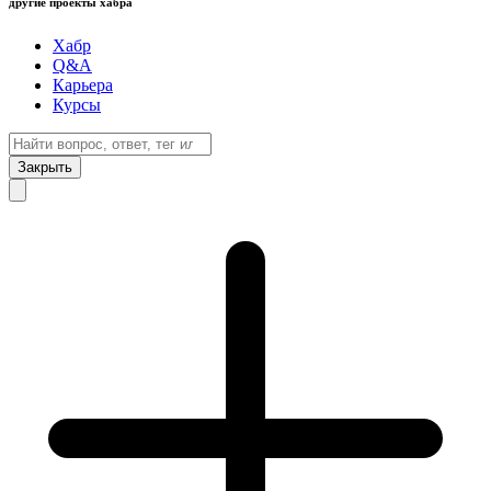
другие проекты хабра
Хабр
Q&A
Карьера
Курсы
Закрыть