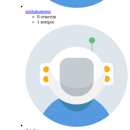
taishakutennn
0 ответов
1 вопрос