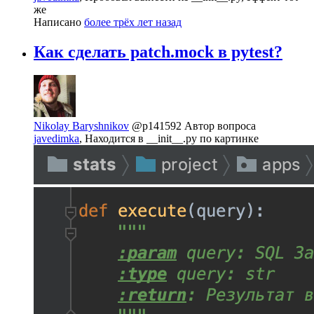
же
Написано
более трёх лет назад
Как сделать patch.mock в pytest?
Nikolay Baryshnikov
@p141592
Автор вопроса
javedimka
, Находится в __init__.py по картинке