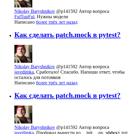
Nikolay Baryshnikov
@p141592
Автор вопроса
FulTupFul
, Нужны модели
Написано
более трёх лет назад
Как сделать patch.mock в pytest?
Nikolay Baryshnikov
@p141592
Автор вопроса
javedimka
, Сработало! Спасибо. Напиши ответ, чтобы
осталось для потомков
Написано
более трёх лет назад
Как сделать patch.mock в pytest?
Nikolay Baryshnikov
@p141592
Автор вопроса
javedimka
, Пробовал вынести из __init__.py, эффект тот