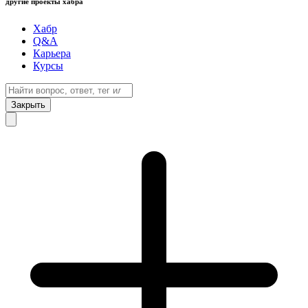
другие проекты хабра
Хабр
Q&A
Карьера
Курсы
Закрыть