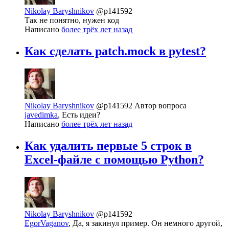
Nikolay Baryshnikov
@p141592
Так не понятно, нужен код
Написано
более трёх лет назад
Как сделать patch.mock в pytest?
Nikolay Baryshnikov
@p141592
Автор вопроса
javedimka
, Есть идеи?
Написано
более трёх лет назад
Как удалить первые 5 строк в
Excel-файле с помощью Python?
Nikolay Baryshnikov
@p141592
EgorVaganov
, Да, я закинул пример. Он немного другой,