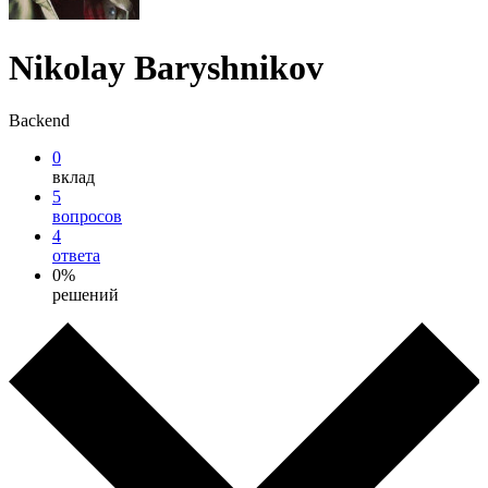
Nikolay Baryshnikov
Backend
0
вклад
5
вопросов
4
ответа
0%
решений