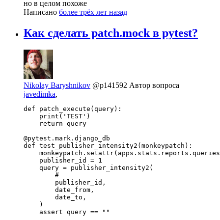
но в целом похоже
Написано
более трёх лет назад
Как сделать patch.mock в pytest?
Nikolay Baryshnikov
@p141592
Автор вопроса
javedimka
,
def patch_execute(query):

    print('TEST')

    return query

@pytest.mark.django_db

def test_publisher_intensity2(monkeypatch):

    monkeypatch.setattr(apps.stats.reports.queries
    publisher_id = 1

    query = publisher_intensity2(

        #

        publisher_id,

        date_from,

        date_to,

    )

    assert query == ""