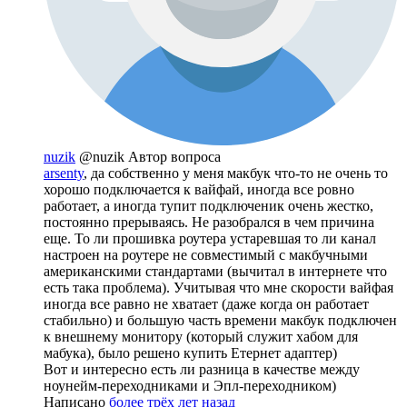
nuzik
@nuzik
Автор вопроса
arsenty
, да собственно у меня макбук что-то не очень то
хорошо подключается к вайфай, иногда все ровно
работает, а иногда тупит подключеник очень жестко,
постоянно прерываясь. Не разобрался в чем причина
еще. То ли прошивка роутера устаревшая то ли канал
настроен на роутере не совместимый с макбучными
американскими стандартами (вычитал в интернете что
есть така проблема). Учитывая что мне скорости вайфая
иногда все равно не хватает (даже когда он работает
стабильно) и большую часть времени макбук подключен
к внешнему монитору (который служит хабом для
мабука), было решено купить Етернет адаптер)
Вот и интересно есть ли разница в качестве между
ноунейм-переходниками и Эпл-переходником)
Написано
более трёх лет назад