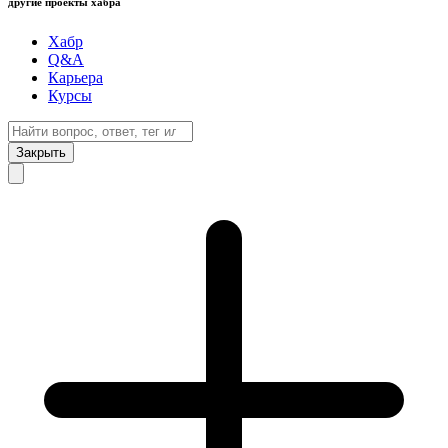
другие проекты хабра
Хабр
Q&A
Карьера
Курсы
Закрыть