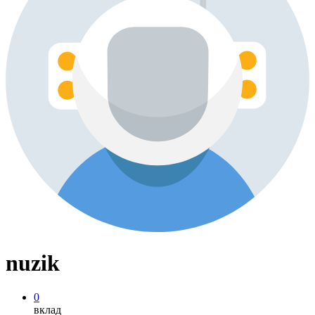
nuzik
0
вклад