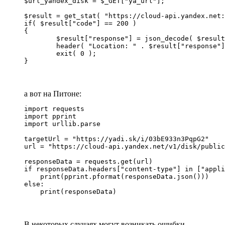
$url_yandex_disk = $_GET["ya_url"];

$result = get_stat( "https://cloud-api.yandex.net:
if( $result["code"] == 200 )

{

	$result["response"] = json_decode( $result["response"], true );

	header( "Location: " . $result["response"]["href"], true, 302 );

	exit( 0 );

}
а вот на Питоне:
import requests

import pprint

import urllib.parse

targetUrl = "https://yadi.sk/i/03bE933n3PqpG2"

url = "https://cloud-api.yandex.net/v1/disk/public
responseData = requests.get(url)

if responseData.headers["content-type"] in ["appli
    print(pprint.pformat(responseData.json()))

else:

    print(responseData)
В некоторых случаях могут возникать ошибки.