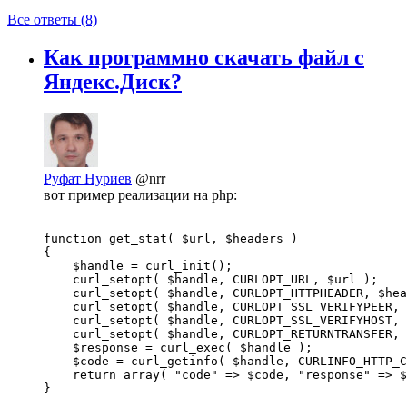
Все ответы (8)
Как программно скачать файл с
Яндекс.Диск?
Руфат Нуриев
@nrr
вот пример реализации на php:
function get_stat( $url, $headers )

{

    $handle = curl_init();

    curl_setopt( $handle, CURLOPT_URL, $url );

    curl_setopt( $handle, CURLOPT_HTTPHEADER, $hea
    curl_setopt( $handle, CURLOPT_SSL_VERIFYPEER, 
    curl_setopt( $handle, CURLOPT_SSL_VERIFYHOST, 
    curl_setopt( $handle, CURLOPT_RETURNTRANSFER, 
    $response = curl_exec( $handle );

    $code = curl_getinfo( $handle, CURLINFO_HTTP_C
    return array( "code" => $code, "response" => $
}
