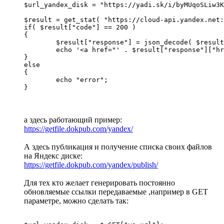
$url_yandex_disk = "https://yadi.sk/i/byMUqoSLiw3K
$result = get_stat( "https://cloud-api.yandex.net:
if( $result["code"] == 200 )

{

	$result["response"] = json_decode( $result["response"], true );

	echo '<a href="' . $result["response"]["href"] . '">Скачать</a>';

}

else

{

	echo "error";

}
а здесь работающий пример:
https://getfile.dokpub.com/yandex/
А здесь публикация и получение списка своих файлов
на Яндекс диске:
https://getfile.dokpub.com/yandex/publish/
Для тех кто желает генерировать постоянно
обновляемые ссылки передаваемые ,например в GET
параметре, можно сделать так: