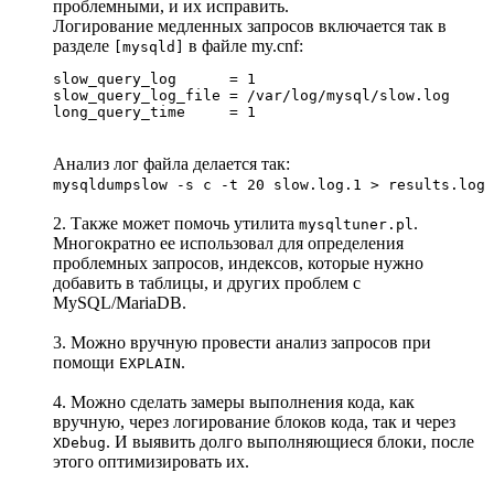
проблемными, и их исправить.
Логирование медленных запросов включается так в
разделе
в файле my.cnf:
[mysqld]
slow_query_log      = 1

slow_query_log_file = /var/log/mysql/slow.log

long_query_time     = 1
Анализ лог файла делается так:
mysqldumpslow -s c -t 20 slow.log.1 > results.log
2. Также может помочь утилита
.
mysqltuner.pl
Многократно ее использовал для определения
проблемных запросов, индексов, которые нужно
добавить в таблицы, и других проблем с
MySQL/MariaDB.
3. Можно вручную провести анализ запросов при
помощи
.
EXPLAIN
4. Можно сделать замеры выполнения кода, как
вручную, через логирование блоков кода, так и через
. И выявить долго выполняющиеся блоки, после
XDebug
этого оптимизировать их.