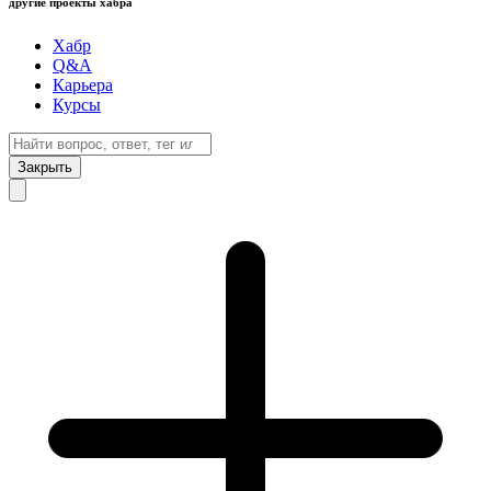
другие проекты хабра
Хабр
Q&A
Карьера
Курсы
Закрыть