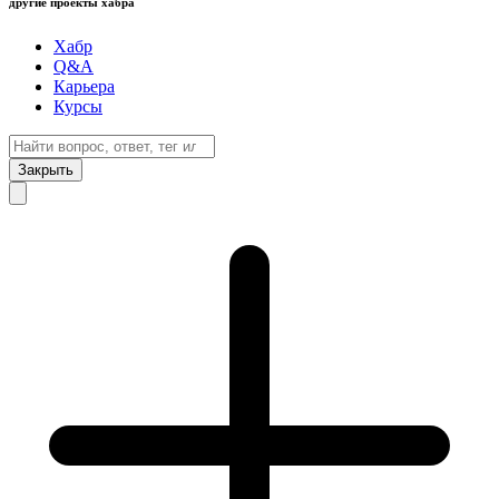
другие проекты хабра
Хабр
Q&A
Карьера
Курсы
Закрыть