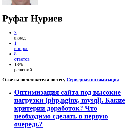
Руфат Нуриев
3
вклад
1
вопрос
8
ответов
13%
решений
Ответы пользователя по тегу
Серверная оптимизация
Оптимизация сайта под высокие
нагрузки (php,nginx, mysql). Какие
критерии доработок? Что
необходимо сделать в первую
очередь?