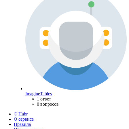
ImagineTables
1 ответ
0 вопросов
© Habr
О сервисе
Правила