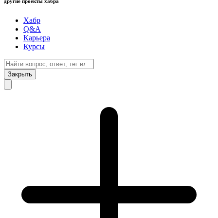
другие проекты хабра
Хабр
Q&A
Карьера
Курсы
Закрыть