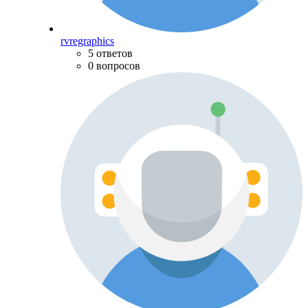
rvregraphics
5 ответов
0 вопросов