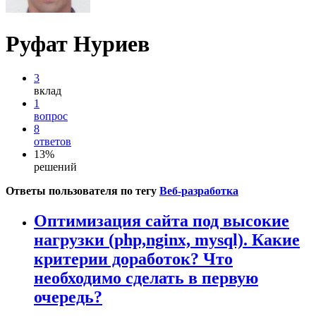
Руфат Нуриев
3
вклад
1
вопрос
8
ответов
13%
решений
Ответы пользователя по тегу
Веб-разработка
Оптимизация сайта под высокие
нагрузки (php,nginx, mysql). Какие
критерии доработок? Что
необходимо сделать в первую
очередь?