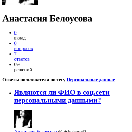
Анастасия Белоусова
0
вклад
0
вопросов
7
ответов
0%
решений
Ответы пользователя по тегу
Персональные данные
Являются ли ФИО в соц.сети
персональными данными?
Анастасия Белоусова
@nickelcore42