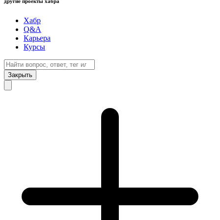
другие проекты хабра
Хабр
Q&A
Карьера
Курсы
Закрыть