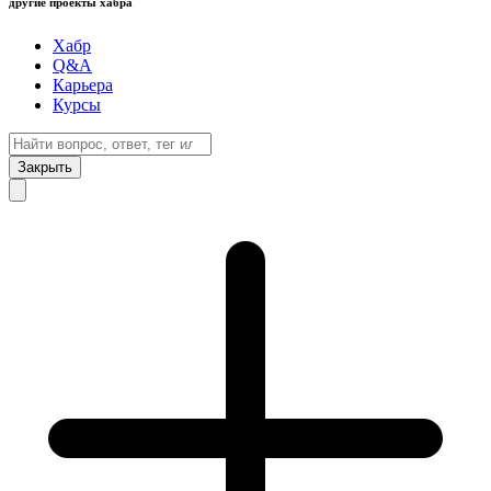
другие проекты хабра
Хабр
Q&A
Карьера
Курсы
Закрыть