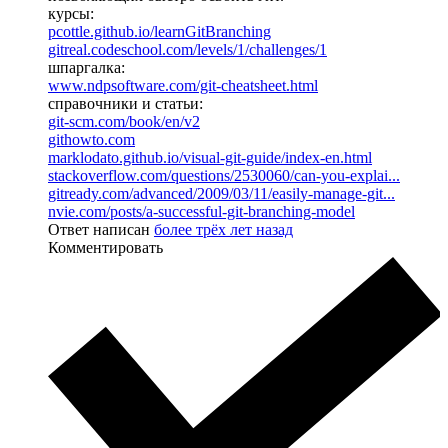
курсы:
pcottle.github.io/learnGitBranching
gitreal.codeschool.com/levels/1/challenges/1
шпаргалка:
www.ndpsoftware.com/git-cheatsheet.html
справочники и статьи:
git-scm.com/book/en/v2
githowto.com
marklodato.github.io/visual-git-guide/index-en.html
stackoverflow.com/questions/2530060/can-you-explai...
gitready.com/advanced/2009/03/11/easily-manage-git...
nvie.com/posts/a-successful-git-branching-model
Ответ написан
более трёх лет назад
Комментировать