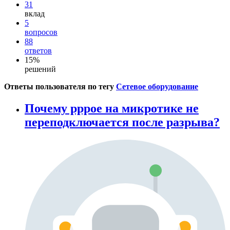
31
вклад
5
вопросов
88
ответов
15%
решений
Ответы пользователя по тегу
Сетевое оборудование
Почему pppoe на микротике не
переподключается после разрыва?