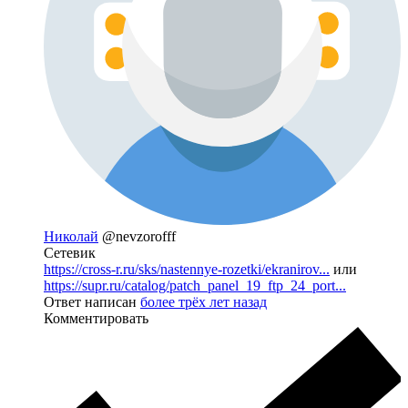
Николай
@nevzorofff
Сетевик
https://cross-r.ru/sks/nastennye-rozetki/ekranirov...
или
https://supr.ru/catalog/patch_panel_19_ftp_24_port...
Ответ написан
более трёх лет назад
Комментировать