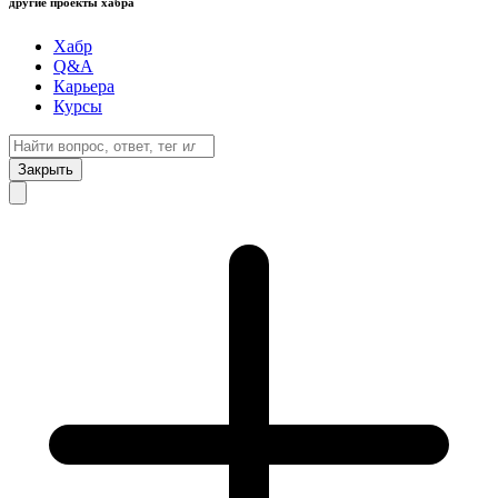
другие проекты хабра
Хабр
Q&A
Карьера
Курсы
Закрыть