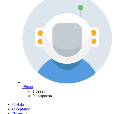
rPman
1 ответ
0 вопросов
© Habr
О сервисе
Правила