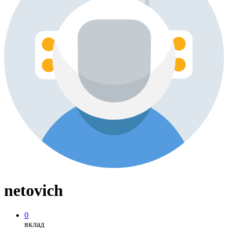
netovich
0
вклад