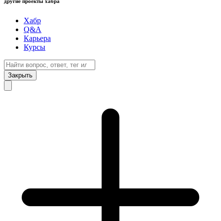
другие проекты хабра
Хабр
Q&A
Карьера
Курсы
Закрыть