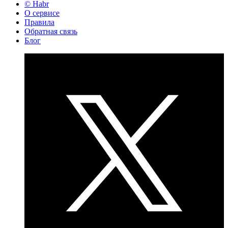
© Habr
О сервисе
Правила
Обратная связь
Блог