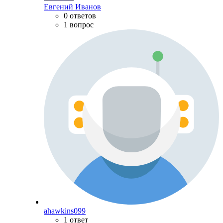
Евгений Иванов
0 ответов
1 вопрос
ahawkins099
1 ответ