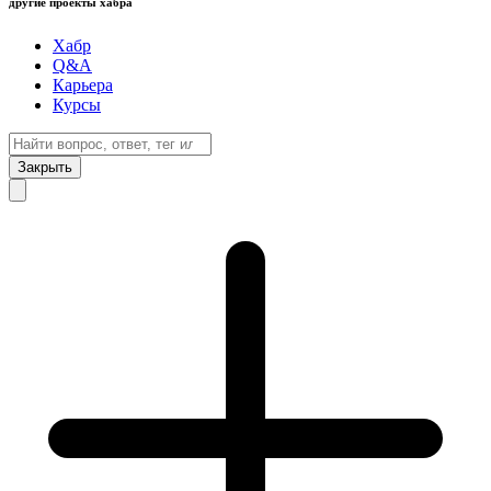
другие проекты хабра
Хабр
Q&A
Карьера
Курсы
Закрыть