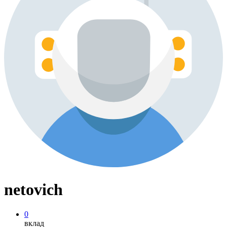
netovich
0
вклад