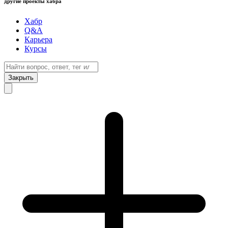
другие проекты хабра
Хабр
Q&A
Карьера
Курсы
Закрыть