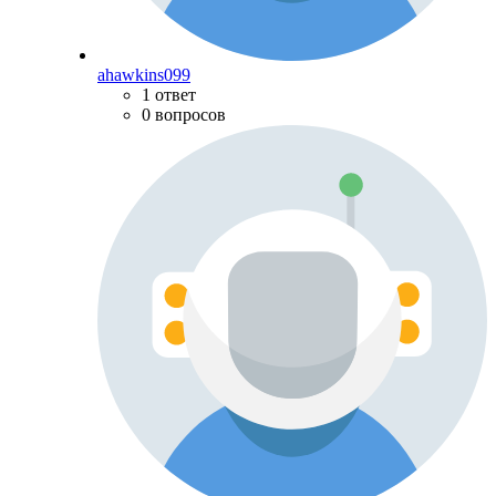
ahawkins099
1 ответ
0 вопросов