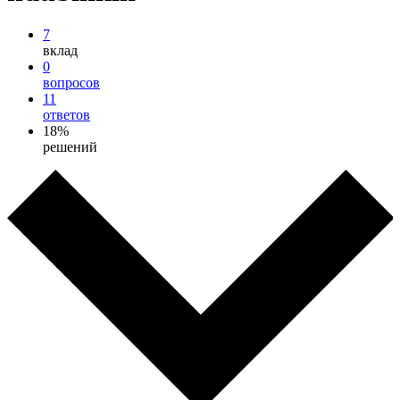
7
вклад
0
вопросов
11
ответов
18%
решений