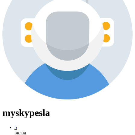
myskypesla
5
вклад