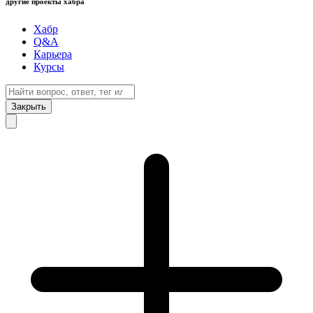
другие проекты хабра
Хабр
Q&A
Карьера
Курсы
Закрыть