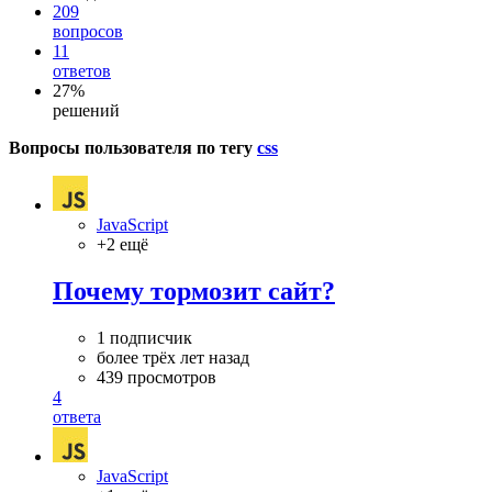
209
вопросов
11
ответов
27%
решений
Вопросы пользователя по тегу
css
JavaScript
+2 ещё
Почему тормозит сайт?
1 подписчик
более трёх лет назад
439 просмотров
4
ответа
JavaScript