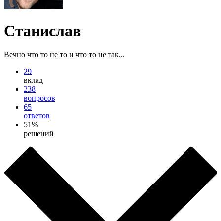
Станислав
Вечно что то не то и что то не так...
29
вклад
238
вопросов
65
ответов
51%
решений