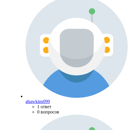
ahawkins099
1 ответ
0 вопросов