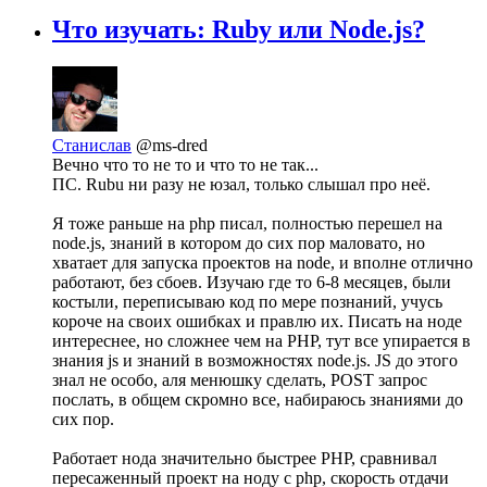
Что изучать: Ruby или Node.js?
Станислав
@ms-dred
Вечно что то не то и что то не так...
ПС. Rubu ни разу не юзал, только слышал про неё.
Я тоже раньше на php писал, полностью перешел на
node.js, знаний в котором до сих пор маловато, но
хватает для запуска проектов на node, и вполне отлично
работают, без сбоев. Изучаю где то 6-8 месяцев, были
костыли, переписываю код по мере познаний, учусь
короче на своих ошибках и правлю их. Писать на ноде
интереснее, но сложнее чем на PHP, тут все упирается в
знания js и знаний в возможностях node.js. JS до этого
знал не особо, аля менюшку сделать, POST запрос
послать, в общем скромно все, набираюсь знаниями до
сих пор.
Работает нода значительно быстрее PHP, сравнивал
пересаженный проект на ноду с php, скорость отдачи