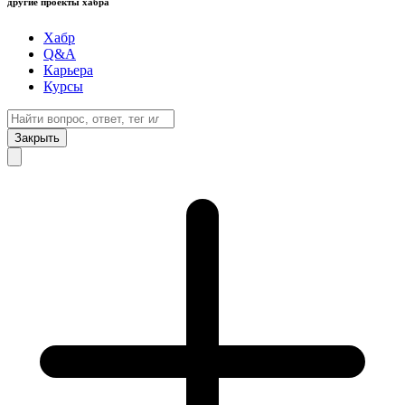
другие проекты хабра
Хабр
Q&A
Карьера
Курсы
Закрыть