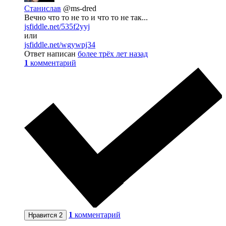
Станислав
@ms-dred
Вечно что то не то и что то не так...
jsfiddle.net/535f2yyj
или
jsfiddle.net/wgywpj34
Ответ написан
более трёх лет назад
1
комментарий
1
комментарий
Нравится
2