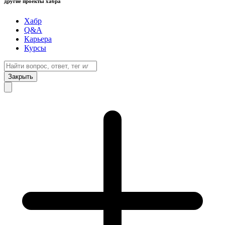
другие проекты хабра
Хабр
Q&A
Карьера
Курсы
Закрыть