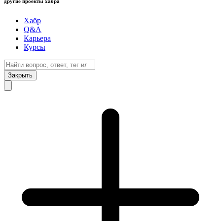
другие проекты хабра
Хабр
Q&A
Карьера
Курсы
Закрыть