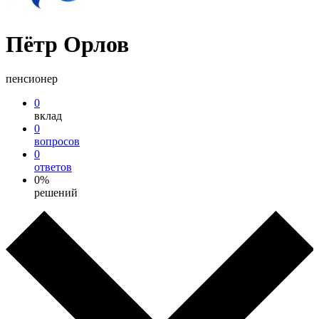
Пётр Орлов
пенсионер
0
вклад
0
вопросов
0
ответов
0%
решений