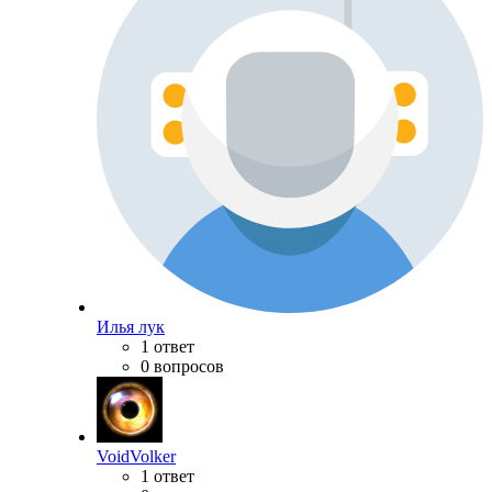
Илья лук
1 ответ
0 вопросов
VoidVolker
1 ответ