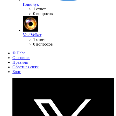
Илья лук
1 ответ
0 вопросов
VoidVolker
1 ответ
0 вопросов
© Habr
О сервисе
Правила
Обратная связь
Блог