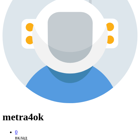
metra4ok
0
вклад