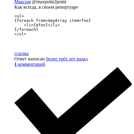
Максим
@maxpoitn2point
Как всегда, в своем репертуаре
<ul>

{foreach from=$myArray item=foo}

    <li>{$foo}</li>

{/foreach}

</ul>
ссылка
Ответ написан
более трёх лет назад
1
комментарий