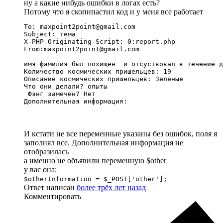
ну а какие нибудь ошибки в логах есть?
Потому что я скопипастил код и у меня все работает
To: maxpoint2point@gmail.com

Subject: тема

X-PHP-Originating-Script: 0:report.php

From:maxpoint2point@gmail.com

имя фамилия был похищен  и отсуствовал в течение д
Количество космических пришельцев: 19

Описание космических пришельцев: Зеленые

Что они делали? опыты

 Фэнг замечен? Нет

Дополнительная информация:
И кстати не все переменные указаны без ошибок, поля я
заполнял все. Дополнительная информация не
отобразилась
а именно не объявили переменную $other
у вас она:
$otherInformation = $_POST['other'];
Ответ написан
более трёх лет назад
Комментировать