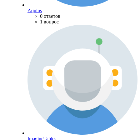
Aqulus
0 ответов
1 вопрос
ImagineTables