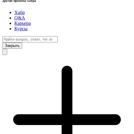
другие проекты хабра
Хабр
Q&A
Карьера
Курсы
Закрыть