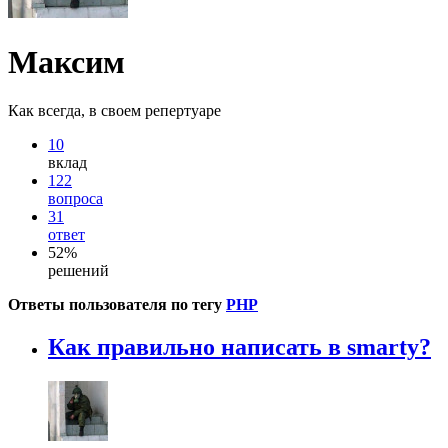
Максим
Как всегда, в своем репертуаре
10
вклад
122
вопроса
31
ответ
52%
решений
Ответы пользователя по тегу
PHP
Как правильно написать в smarty?