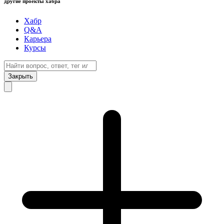
другие проекты хабра
Хабр
Q&A
Карьера
Курсы
Закрыть