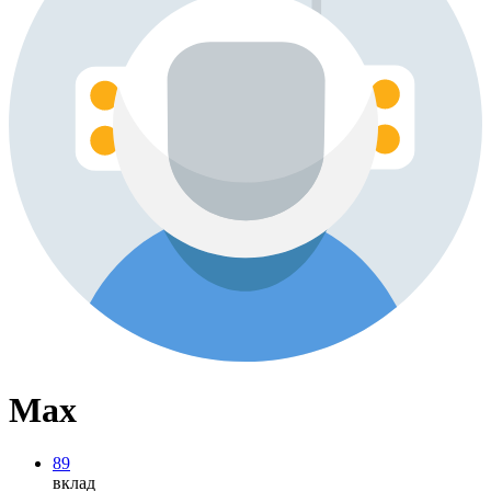
Max
89
вклад