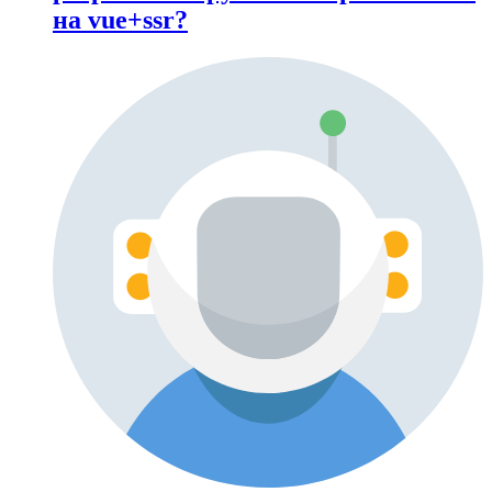
на vue+ssr?