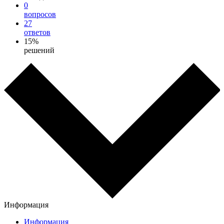
0
вопросов
27
ответов
15%
решений
Информация
Информация