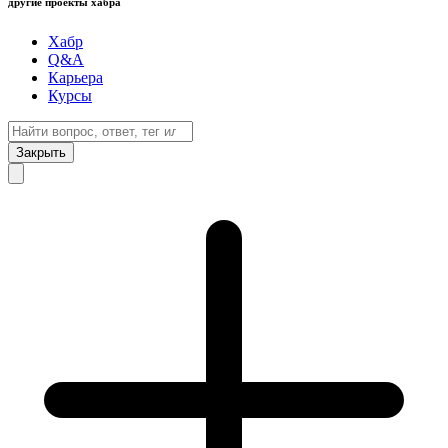
другие проекты хабра
Хабр
Q&A
Карьера
Курсы
Закрыть