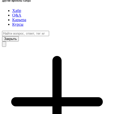
другие проекты хабра
Хабр
Q&A
Карьера
Курсы
Закрыть