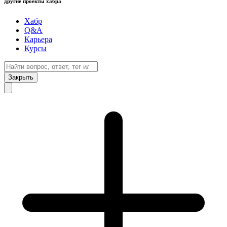
другие проекты хабра
Хабр
Q&A
Карьера
Курсы
Закрыть