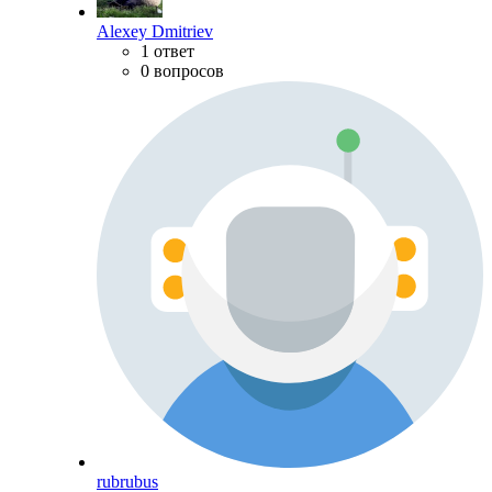
Alexey Dmitriev
1 ответ
0 вопросов
rubrubus