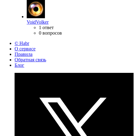
VoidVolker
1 ответ
0 вопросов
© Habr
О сервисе
Правила
Обратная связь
Блог