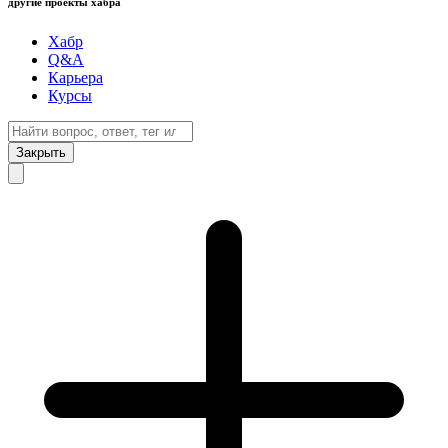
другие проекты хабра
Хабр
Q&A
Карьера
Курсы
Закрыть