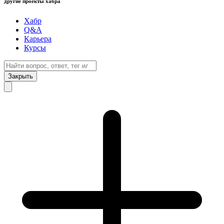
другие проекты хабра
Хабр
Q&A
Карьера
Курсы
Закрыть