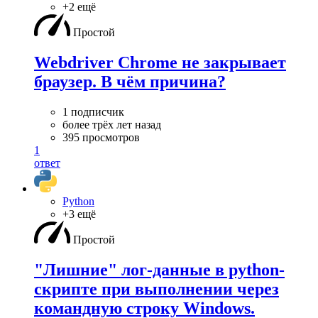
+2 ещё
Простой
Webdriver Chrome не закрывает
браузер. В чём причина?
1 подписчик
более трёх лет назад
395 просмотров
1
ответ
Python
+3 ещё
Простой
"Лишние" лог-данные в python-
скрипте при выполнении через
командную строку Windows.