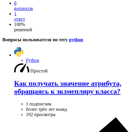
8
вопросов
1
ответ
100%
решений
Вопросы пользователя по тегу
python
Python
Простой
Как получать значение атрибута,
обращаясь к экзмепляру класса?
1 подписчик
более трёх лет назад
192 просмотра