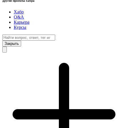
другие проекты хабра
Хабр
Q&A
Карьера
Курсы
Закрыть