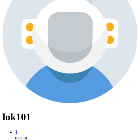
lok101
1
вклад