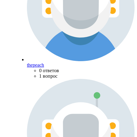
thepeach
0 ответов
1 вопрос