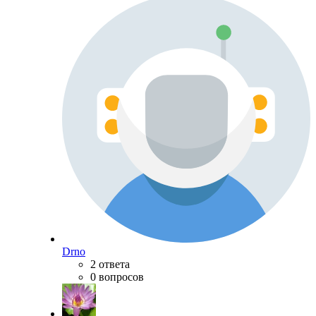
Drno
2 ответа
0 вопросов