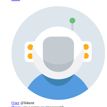
Олег
@li4nost