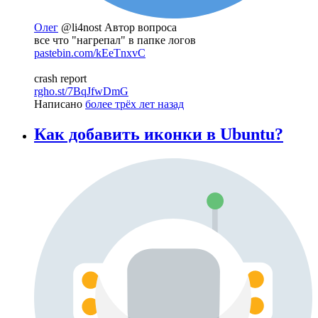
Олег
@li4nost
Автор вопроса
все что "нагрепал" в папке логов
pastebin.com/kEeTnxvC
crash report
rgho.st/7BqJfwDmG
Написано
более трёх лет назад
Как добавить иконки в Ubuntu?