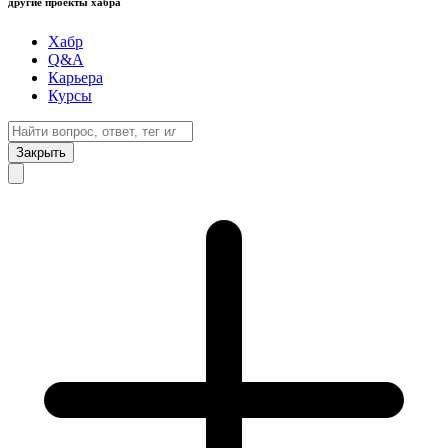
другие проекты хабра
Хабр
Q&A
Карьера
Курсы
Закрыть