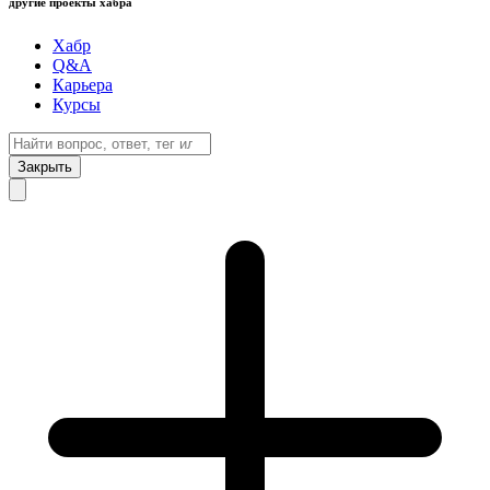
другие проекты хабра
Хабр
Q&A
Карьера
Курсы
Закрыть