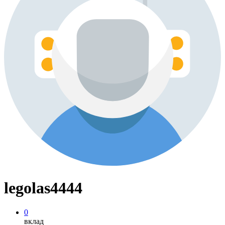
legolas4444
0
вклад