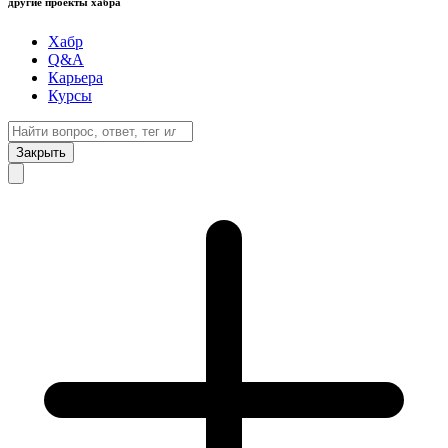
другие проекты хабра
Хабр
Q&A
Карьера
Курсы
Закрыть