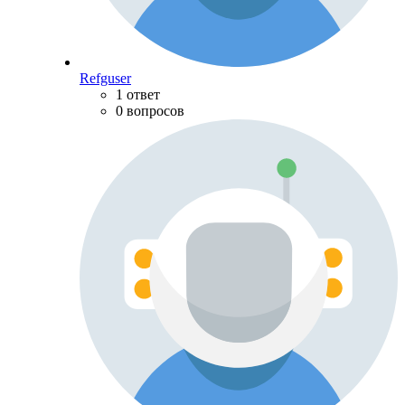
Refguser
1 ответ
0 вопросов