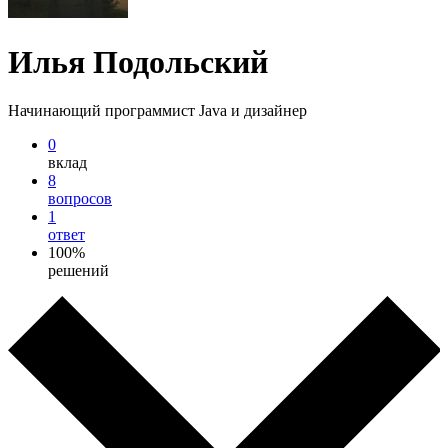
Илья Подольский
Начинающий программист Java и дизайнер
0
вклад
8
вопросов
1
ответ
100%
решений