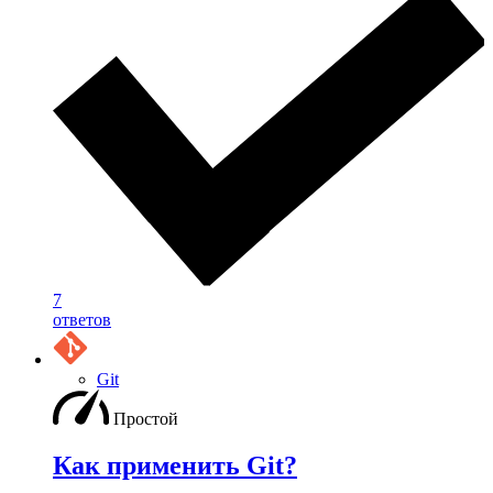
7
ответов
Git
Простой
Как применить Git?