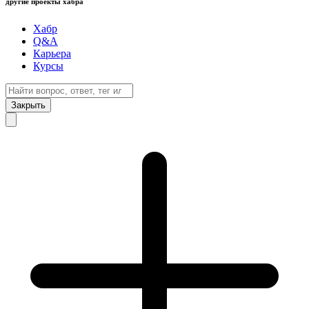
другие проекты хабра
Хабр
Q&A
Карьера
Курсы
Закрыть