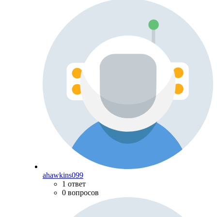
ahawkins099
1 ответ
0 вопросов