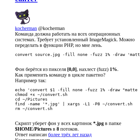
kocherman
@kocherman
Команда должна работать на всех операционных
системах. Требует установленный ImageMagick. Можно
переделать в функции PHP, но мне лень.
convert source.jpg -fill none -fuzz 1% -draw 'matt
Фон берётся из пикселя
[0,0]
, нахлест (fuzz)
1%
.
Как применить команду в цикле пакетно?
Например так:
echo 'convert $1 -fill none -fuzz 1% -draw "matte 
chmod +x ~/convert.sh

cd ~/Pictures

find -name '*.jpg' | xargs -L1 -P8 ~/convert.sh

rm ~/convert.sh
Скрипт уберет фон у всех картинок
*.jpg
в папке
$HOME/Pictures
в
8
потоков.
Ответ написан
более трёх лет назад