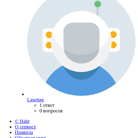
Lasertag
1 ответ
0 вопросов
© Habr
О сервисе
Правила
Обратная связь