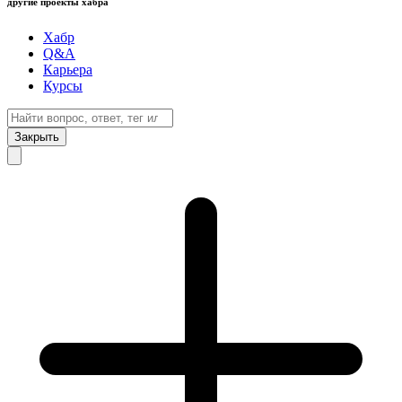
другие проекты хабра
Хабр
Q&A
Карьера
Курсы
Закрыть