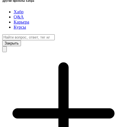
другие проекты хабра
Хабр
Q&A
Карьера
Курсы
Закрыть