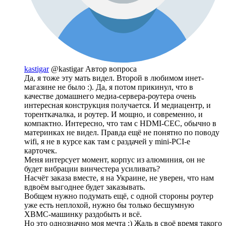
kastigar
@kastigar
Автор вопроса
Да, я тоже эту мать видел. Второй в любимом инет-
магазине не было :). Да, я потом прикинул, что в
качестве домашнего медиа-сервера-роутера очень
интересная конструкция получается. И медиацентр, и
торенткачалка, и роутер. И мощно, и современно, и
компактно. Интересно, что там с HDMI-CEC, обычно в
материнках не видел. Правда ещё не понятно по поводу
wifi, я не в курсе как там с раздачей у mini-PCI-е
карточек.
Меня интерсует момент, корпус из алюминия, он не
будет вибрации винчестера усиливать?
Насчёт заказа вместе, я на Украине, не уверен, что нам
вдвоём выгоднее будет заказывать.
Вобщем нужно подумать ещё, с одной стороны роутер
уже есть неплохой, нужно бы только бесшумную
XBMC-машинку раздобыть и всё.
Но это однозначно моя мечта :) Жаль в своё время такого