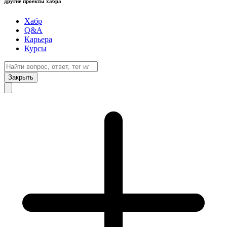
другие проекты хабра
Хабр
Q&A
Карьера
Курсы
Закрыть