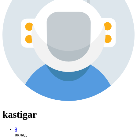
kastigar
9
вклад