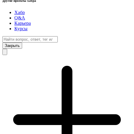
другие проекты хабра
Хабр
Q&A
Карьера
Курсы
Закрыть