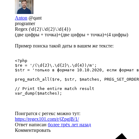
Anton
@qant
programer
Regex (\d{2}\.\d{2}\.\d{4})
(две цифры + точка)+(две цифры + точка)+(4 цифры)
Пример поиска такой даты в вашем же тексте:
<?php

$re = '/(\d{2}\.\d{2}\.\d{4})/m';

$str = 'только в формате 10.10.2020, если формат в
preg_match_all($re, $str, $matches, PREG_SET_ORDER
// Print the entire match result

var_dump($matches);
Поигратся с регекс можно тут:
https://regex101.com/r/jZpgjB/1/
Ответ написан
более трёх лет назад
Комментировать