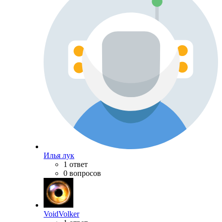
Илья лук
1 ответ
0 вопросов
VoidVolker