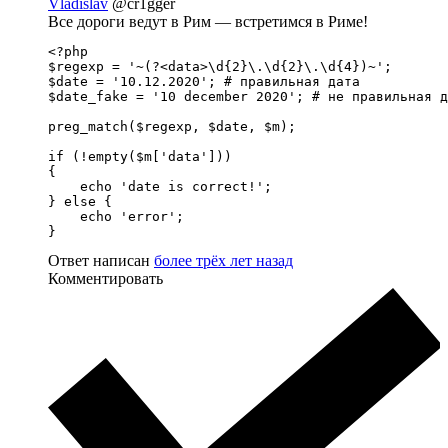
Vladislav
@cr1gger
Все дороги ведут в Рим — встретимся в Риме!
<?php

$regexp = '~(?<data>\d{2}\.\d{2}\.\d{4})~';

$date = '10.12.2020'; # правильная дата

$date_fake = '10 december 2020'; # не правильная д
preg_match($regexp, $date, $m);

if (!empty($m['data']))

{

    echo 'date is correct!';

} else {

    echo 'error';

}
Ответ написан
более трёх лет назад
Комментировать