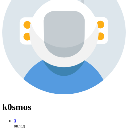
k0smos
0
вклад