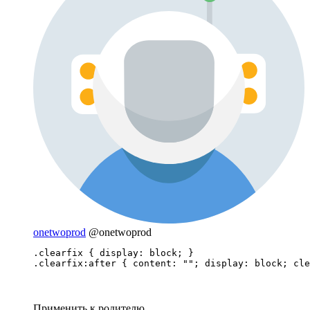
onetwoprod
@onetwoprod
.clearfix { display: block; }

.clearfix:after { content: ""; display: block; cle
Применить к родителю