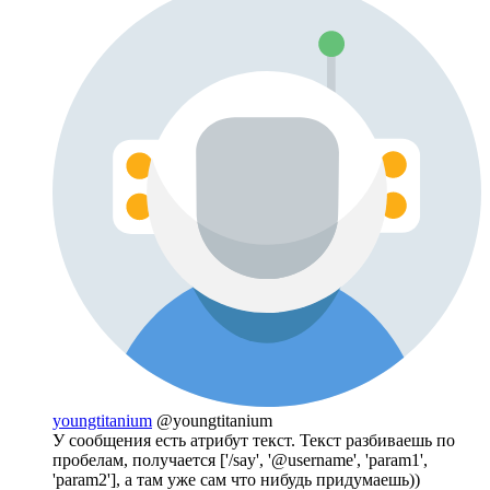
youngtitanium
@youngtitanium
У сообщения есть атрибут текст. Текст разбиваешь по
пробелам, получается ['/say', '@username', 'param1',
'param2'], а там уже сам что нибудь придумаешь))