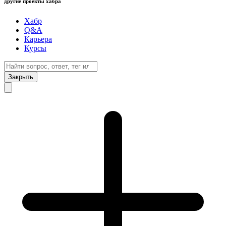
другие проекты хабра
Хабр
Q&A
Карьера
Курсы
Закрыть