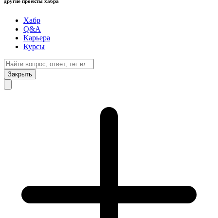
другие проекты хабра
Хабр
Q&A
Карьера
Курсы
Закрыть