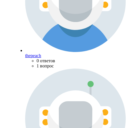
thepeach
0 ответов
1 вопрос