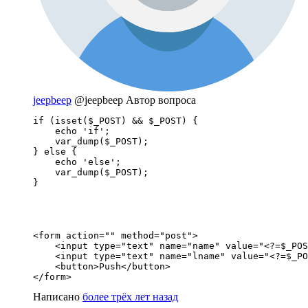
jeepbeep
@jeepbeep
Автор вопроса
if (isset($_POST) && $_POST) {

    echo 'if';

    var_dump($_POST);

} else {

    echo 'else';

    var_dump($_POST);

}
<form action="" method="post">

    <input type="text" name="name" value="<?=$_POS
    <input type="text" name="lname" value="<?=$_PO
    <button>Push</button>

</form>
Написано
более трёх лет назад