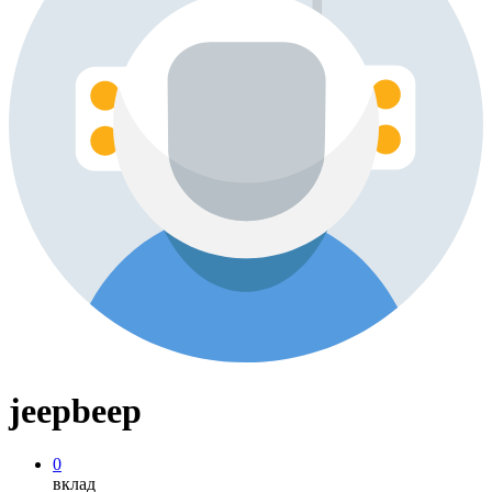
jeepbeep
0
вклад