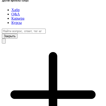
другие проекты хабра
Хабр
Q&A
Карьера
Курсы
Закрыть