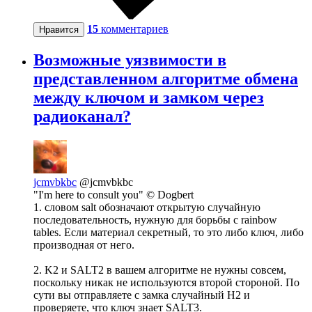
15
комментариев
Нравится
Возможные уязвимости в
представленном алгоритме обмена
между ключом и замком через
радиоканал?
jcmvbkbc
@jcmvbkbc
"I'm here to consult you" © Dogbert
1. словом salt обозначают открытую случайную
последовательность, нужную для борьбы с rainbow
tables. Если материал секретный, то это либо ключ, либо
производная от него.
2. K2 и SALT2 в вашем алгоритме не нужны совсем,
поскольку никак не используются второй стороной. По
сути вы отправляете с замка случайный H2 и
проверяете, что ключ знает SALT3.