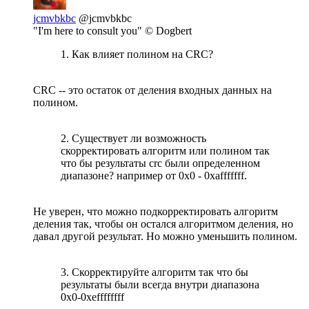
jcmvbkbc
@jcmvbkbc
"I'm here to consult you" © Dogbert
1. Как влияет полином на CRC?
CRC -- это остаток от деления входных данных на
полином.
2. Существует ли возможность
скорректировать алгоритм или полином так
что бы результаты crc были определенном
диапазоне? например от 0x0 - 0xafffffff.
Не уверен, что можно подкорректировать алгоритм
деления так, чтобы он остался алгоритмом деления, но
давал другой результат. Но можно уменьшить полином.
3. Скорректируйте алгоритм так что бы
результаты были всегда внутри диапазона
0x0-0xeffffffff