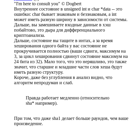
"I'm here to consult you" © Dogbert
Внутреннее состояние в unsigned int и char *data -- это
ошибки: char бывает знаковым и беззнаковым, а int
может иметь разную ширину в зависимости от системы.
Дальше, вы замешиваете входные данные в хэш
побайтово, это дыра для дифференциального
криптоанализа.
Дальше, состояние вы тащите в интах, а за время
хеширования одного байта у вас состояние не
прокручивается полностью (ваши сдвиги, максимум на
3, за цикл хеширования сдвинут состояние максимум на
24 бита из 32). Мало того, что это неряшливо, это также
значит, что старшие и младшие части слов хеша будут
иметь разную структуру.
Короче, даже без углубления в анализ видно, что
алгоритм непродуман и слаб.
Правда работает медленно (относительно
sha* например).
При том, что даже sha1 делает больше раундов, чем ваше
произведение.