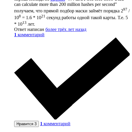
can calculate more than 200 million hashes per second"
97
получаем, что прямой подбор маски займёт порядка 2
/
8
21
10
= 1.6 * 10
секунд работы одной такой карты. Т.е. 5
13
* 10
лет.
Ответ написан
более трёх лет назад
1
комментарий
1
комментарий
Нравится
3