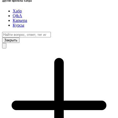
другие проекты хабра
Хабр
Q&A
Карьера
Курсы
Закрыть