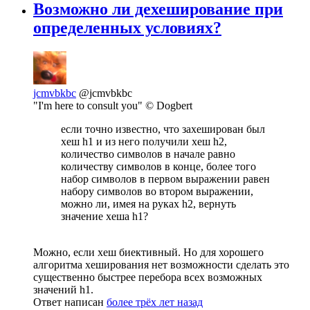
Возможно ли дехеширование при
определенных условиях?
jcmvbkbc
@jcmvbkbc
"I'm here to consult you" © Dogbert
если точно известно, что захеширован был
хеш h1 и из него получили хеш h2,
количество символов в начале равно
количеству символов в конце, более того
набор символов в первом выражении равен
набору символов во втором выражении,
можно ли, имея на руках h2, вернуть
значение хеша h1?
Можно, если хеш биективный. Но для хорошего
алгоритма хеширования нет возможности сделать это
существенно быстрее перебора всех возможных
значений h1.
Ответ написан
более трёх лет назад