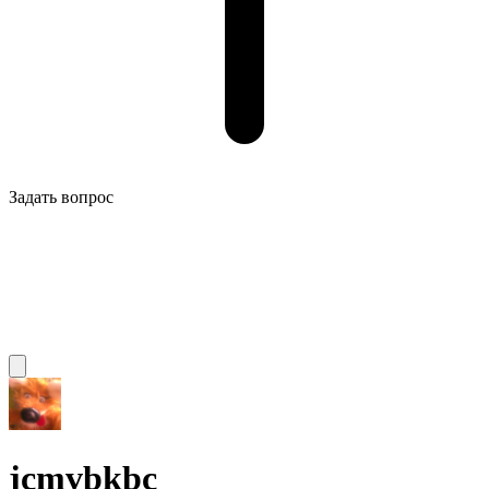
Задать вопрос
jcmvbkbc