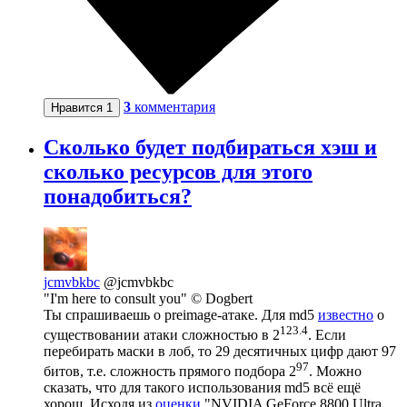
3
комментария
Нравится
1
Сколько будет подбираться хэш и
сколько ресурсов для этого
понадобиться?
jcmvbkbc
@jcmvbkbc
"I'm here to consult you" © Dogbert
Ты спрашиваешь о preimage-атаке. Для md5
известно
о
123.4
существовании атаки сложностью в 2
. Если
перебирать маски в лоб, то 29 десятичных цифр дают 97
97
битов, т.е. сложность прямого подбора 2
. Можно
сказать, что для такого использования md5 всё ещё
хорош. Исходя из
оценки
"NVIDIA GeForce 8800 Ultra