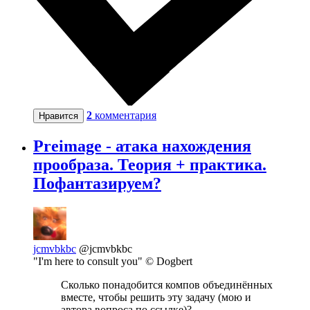
2
комментария
Нравится
Preimage - атака нахождения
прообраза. Теория + практика.
Пофантазируем?
jcmvbkbc
@jcmvbkbc
"I'm here to consult you" © Dogbert
Сколько понадобится компов объединённых
вместе, чтобы решить эту задачу (мою и
автора вопроса по ссылке)?