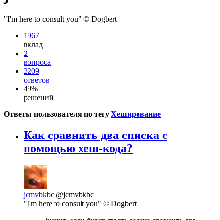
"I'm here to consult you" © Dogbert
1967
вклад
2
вопроса
2209
ответов
49%
решений
Ответы пользователя по тегу
Хеширование
Как сравнить два списка с
помощью хеш-кода?
jcmvbkbc
@jcmvbkbc
"I'm here to consult you" © Dogbert