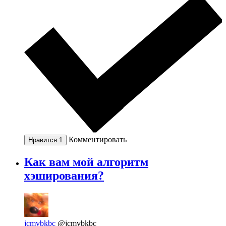
Комментировать
Нравится
1
Как вам мой алгоритм
хэширования?
jcmvbkbc
@jcmvbkbc