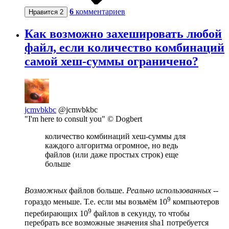
6
комментариев
Нравится
2
Как возможно захешировать любой
файл, если количество комбинаций
самой хеш-суммы ограничено?
jcmvbkbc
@jcmvbkbc
"I'm here to consult you" © Dogbert
количество комбинаций хеш-суммы для
каждого алгоритма огромное, но ведь
файлов (или даже простых строк) еще
больше
Возможных
файлов больше.
Реально использованных
--
9
гораздо меньше. Т.е. если мы возьмём 10
компьютеров
9
перебирающих 10
файлов в секунду, то чтобы
перебрать все возможные значения sha1 потребуется