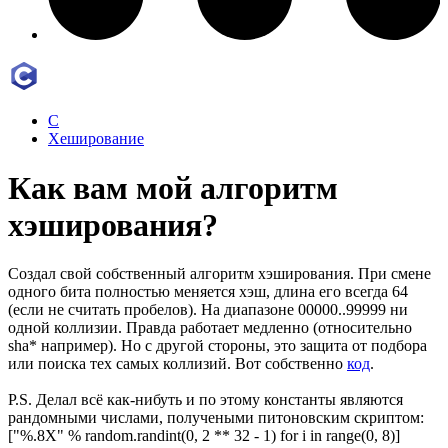
C
Хеширование
Как вам мой алгоритм
хэширования?
Создал свой собственный алгоритм хэширования. При смене
одного бита полностью меняется хэш, длина его всегда 64
(если не считать пробелов). На диапазоне 00000..99999 ни
одной коллизии. Правда работает медленно (относительно
sha* например). Но с другой стороны, это защита от подбора
или поиска тех самых коллизий. Вот собственно
код
.
P.S. Делал всё как-нибуть и по этому константы являются
рандомными числами, получеными питоновским скриптом:
["%.8X" % random.randint(0, 2 ** 32 - 1) for i in range(0, 8)]