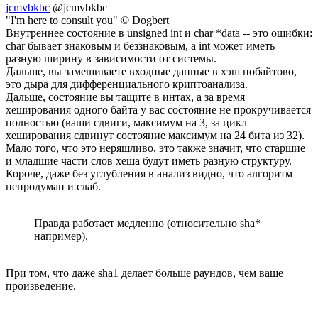
jcmvbkbc
@jcmvbkbc
"I'm here to consult you" © Dogbert
Внутреннее состояние в unsigned int и char *data -- это ошибки:
char бывает знаковым и беззнаковым, а int может иметь
разную ширину в зависимости от системы.
Дальше, вы замешиваете входные данные в хэш побайтово,
это дыра для дифференциального криптоанализа.
Дальше, состояние вы тащите в интах, а за время
хеширования одного байта у вас состояние не прокручивается
полностью (ваши сдвиги, максимум на 3, за цикл
хеширования сдвинут состояние максимум на 24 бита из 32).
Мало того, что это неряшливо, это также значит, что старшие
и младшие части слов хеша будут иметь разную структуру.
Короче, даже без углубления в анализ видно, что алгоритм
непродуман и слаб.
Правда работает медленно (относительно sha*
например).
При том, что даже sha1 делает больше раундов, чем ваше
произведение.