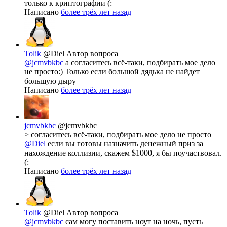
только к криптографии (:
Написано
более трёх лет назад
Tolik
@Diel
Автор вопроса
@jcmvbkbc
а согласитесь всё-таки, подбирать мое дело
не просто:) Только если большой дядька не найдет
большую дыру
Написано
более трёх лет назад
jcmvbkbc
@jcmvbkbc
> согласитесь всё-таки, подбирать мое дело не просто
@Diel
если вы готовы назначить денежный приз за
нахождение коллизии, скажем $1000, я бы поучаствовал.
(:
Написано
более трёх лет назад
Tolik
@Diel
Автор вопроса
@jcmvbkbc
сам могу поставить ноут на ночь, пусть