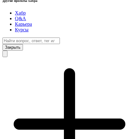
другие проекты хабра
Хабр
Q&A
Карьера
Курсы
Закрыть