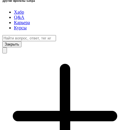
другие проекты хабра
Хабр
Q&A
Карьера
Курсы
Закрыть