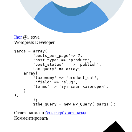
Ihor
@i_sova
Wordpress Developer
$args = array(

        'posts_per_page'=> 7,

        'post_type' => 'product',

        'post_status'   => 'publish',

        tax_query' => array(

    array(

        'taxonomy' => 'product_cat',

         'field' => 'slug',

        'terms' => 'тут слаг категории', 

    )

),

        ); 

        $the_query = new WP_Query( $args );
Ответ написан
более трёх лет назад
Комментировать