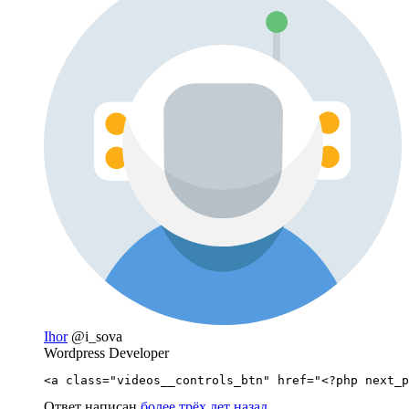
Ihor
@i_sova
Wordpress Developer
<a class="videos__controls_btn" href="<?php next_p
Ответ написан
более трёх лет назад