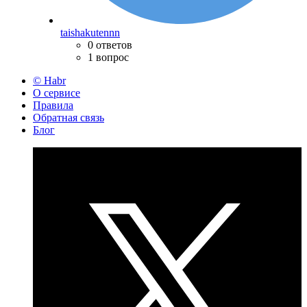
taishakutennn
0 ответов
1 вопрос
© Habr
О сервисе
Правила
Обратная связь
Блог